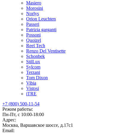
Masiero
Morosini
Norlys
Orion Leuchten
Passeri
Patrizia garganti
Possoni
Quoizel
Reel Tech
Renzo Del Ventisette
Schonbek
StilLux
Sylcom
Terzani
Tom Dixon
Vibia
Vistosi
iTRE
+7 (800) 500-11-54
Режим работы:
Пн-Пт, с 10:00-18:00
Адрес:
Москва, Варшавское шоссе, д.17c1
Email: