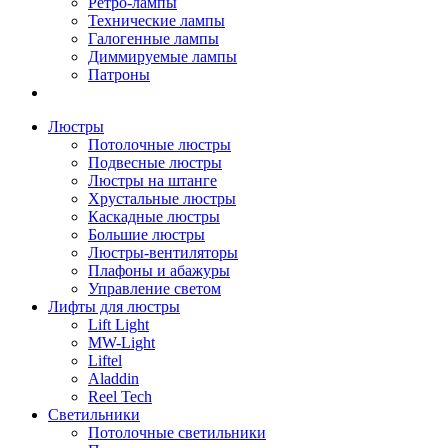
Ретро-лампы
Технические лампы
Галогенные лампы
Диммируемые лампы
Патроны
Люстры
Потолочные люстры
Подвесные люстры
Люстры на штанге
Хрустальные люстры
Каскадные люстры
Большие люстры
Люстры-вентиляторы
Плафоны и абажуры
Управление светом
Лифты для люстры
Lift Light
MW-Light
Liftel
Aladdin
Reel Tech
Светильники
Потолочные светильники