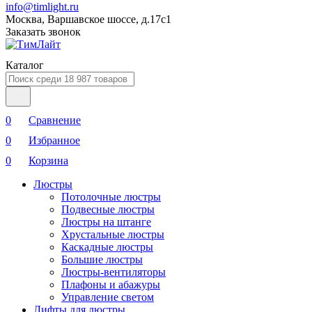
info@timlight.ru
Москва, Варшавское шоссе, д.17c1
Заказать звонок
Каталог
0
Сравнение
0
Избранное
0
Корзина
Люстры
Потолочные люстры
Подвесные люстры
Люстры на штанге
Хрустальные люстры
Каскадные люстры
Большие люстры
Люстры-вентиляторы
Плафоны и абажуры
Управление светом
Лифты для люстры