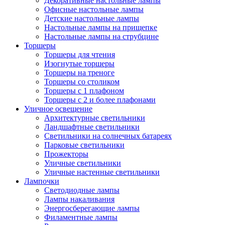
Декоративные настольные лампы
Офисные настольные лампы
Детские настольные лампы
Настольные лампы на прищепке
Настольные лампы на струбцине
Торшеры
Торшеры для чтения
Изогнутые торшеры
Торшеры на треноге
Торшеры со столиком
Торшеры с 1 плафоном
Торшеры с 2 и более плафонами
Уличное освещение
Архитектурные светильники
Ландшафтные светильники
Светильники на солнечных батареях
Парковые светильники
Прожекторы
Уличные светильники
Уличные настенные светильники
Лампочки
Светодиодные лампы
Лампы накаливания
Энергосберегающие лампы
Филаментные лампы