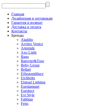
Главная
Дизайнерам и оптовикам
Гарантия и возврат
Доставка и оплата
Контакты
Бренды
Aladdin
Archeo Venice
Artemide
Axo Light
Baga
Barovier&Toso
Beby Group
Bellart
Effusionidiluce
Eichholtz
Elstead Lighting
Eurolampart
Euroluce
Evi Style
Fabbian
Feiss