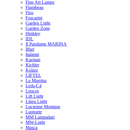
Fine Art Lamps
Flambeau
Flos
Foscarini
Garden Light
Garden Zone
Hinkley
IDL
Il Paralume MARINA
Ilfari
Italamp
Karman
Kichler
Kolarz
LIFTEL
La Murrina
Leds-C4
Leucos
Lift Light
Linea Light
Lucienne Monique
Lustrarte
MM Lampadari
MW-Light
Masca