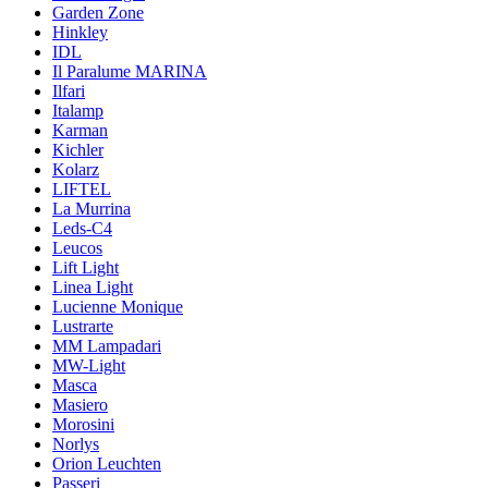
Garden Zone
Hinkley
IDL
Il Paralume MARINA
Ilfari
Italamp
Karman
Kichler
Kolarz
LIFTEL
La Murrina
Leds-C4
Leucos
Lift Light
Linea Light
Lucienne Monique
Lustrarte
MM Lampadari
MW-Light
Masca
Masiero
Morosini
Norlys
Orion Leuchten
Passeri