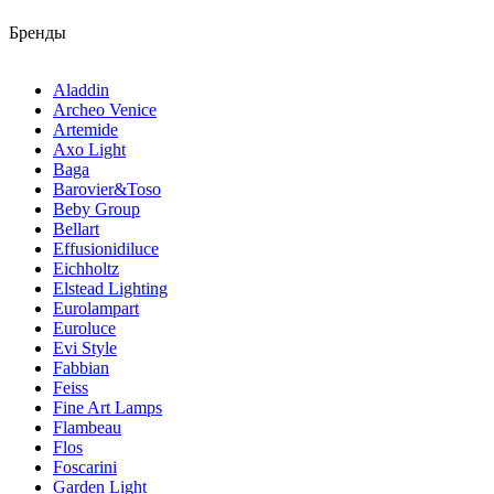
Бренды
Aladdin
Archeo Venice
Artemide
Axo Light
Baga
Barovier&Toso
Beby Group
Bellart
Effusionidiluce
Eichholtz
Elstead Lighting
Eurolampart
Euroluce
Evi Style
Fabbian
Feiss
Fine Art Lamps
Flambeau
Flos
Foscarini
Garden Light