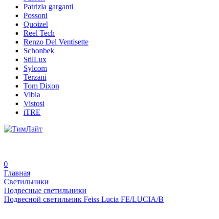
Patrizia garganti
Possoni
Quoizel
Reel Tech
Renzo Del Ventisette
Schonbek
StilLux
Sylcom
Terzani
Tom Dixon
Vibia
Vistosi
iTRE
0
Главная
Светильники
Подвесные светильники
Подвесной светильник Feiss Lucia FE/LUCIA/B