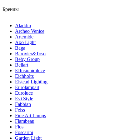
Бренды
Aladdin
Archeo Venice
Artemide
Axo Light
Baga
Barovier&Toso
Beby Group
Bellart
Effusionidiluce
Eichholtz
Elstead Lighting
Eurolampart
Euroluce
Evi Style
Fabbian
Feiss
Fine Art Lamps
Flambeau
Flos
Foscarini
Garden Light