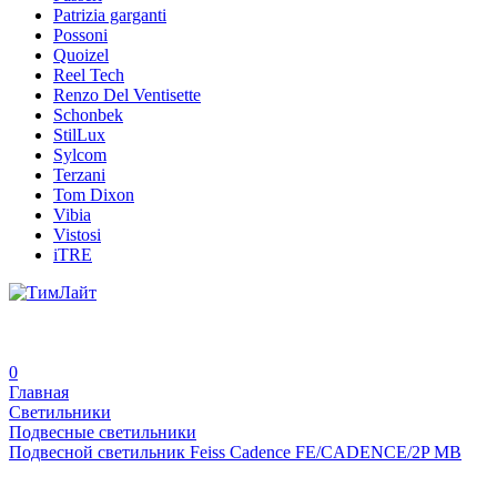
Patrizia garganti
Possoni
Quoizel
Reel Tech
Renzo Del Ventisette
Schonbek
StilLux
Sylcom
Terzani
Tom Dixon
Vibia
Vistosi
iTRE
0
Главная
Светильники
Подвесные светильники
Подвесной светильник Feiss Cadence FE/CADENCE/2P MB