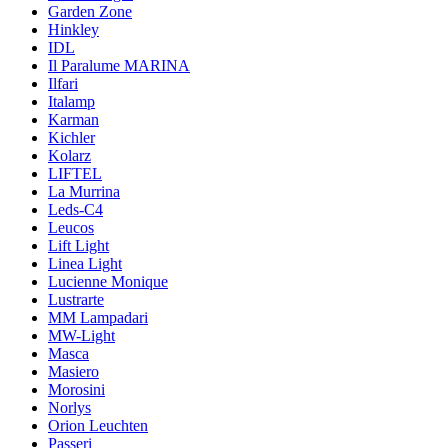
Garden Zone
Hinkley
IDL
Il Paralume MARINA
Ilfari
Italamp
Karman
Kichler
Kolarz
LIFTEL
La Murrina
Leds-C4
Leucos
Lift Light
Linea Light
Lucienne Monique
Lustrarte
MM Lampadari
MW-Light
Masca
Masiero
Morosini
Norlys
Orion Leuchten
Passeri