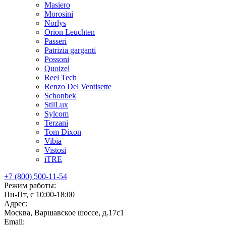
Masiero
Morosini
Norlys
Orion Leuchten
Passeri
Patrizia garganti
Possoni
Quoizel
Reel Tech
Renzo Del Ventisette
Schonbek
StilLux
Sylcom
Terzani
Tom Dixon
Vibia
Vistosi
iTRE
+7 (800) 500-11-54
Режим работы:
Пн-Пт, с 10:00-18:00
Адрес:
Москва, Варшавское шоссе, д.17c1
Email: