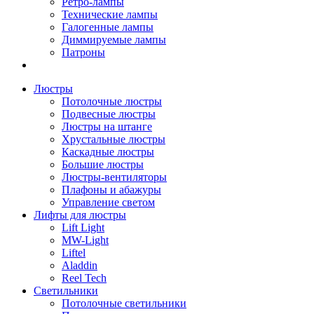
Ретро-лампы
Технические лампы
Галогенные лампы
Диммируемые лампы
Патроны
Люстры
Потолочные люстры
Подвесные люстры
Люстры на штанге
Хрустальные люстры
Каскадные люстры
Большие люстры
Люстры-вентиляторы
Плафоны и абажуры
Управление светом
Лифты для люстры
Lift Light
MW-Light
Liftel
Aladdin
Reel Tech
Светильники
Потолочные светильники