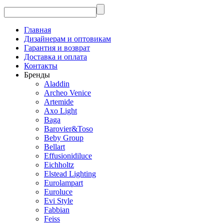
Главная
Дизайнерам и оптовикам
Гарантия и возврат
Доставка и оплата
Контакты
Бренды
Aladdin
Archeo Venice
Artemide
Axo Light
Baga
Barovier&Toso
Beby Group
Bellart
Effusionidiluce
Eichholtz
Elstead Lighting
Eurolampart
Euroluce
Evi Style
Fabbian
Feiss