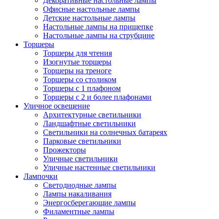
Декоративные настольные лампы
Офисные настольные лампы
Детские настольные лампы
Настольные лампы на прищепке
Настольные лампы на струбцине
Торшеры
Торшеры для чтения
Изогнутые торшеры
Торшеры на треноге
Торшеры со столиком
Торшеры с 1 плафоном
Торшеры с 2 и более плафонами
Уличное освещение
Архитектурные светильники
Ландшафтные светильники
Светильники на солнечных батареях
Парковые светильники
Прожекторы
Уличные светильники
Уличные настенные светильники
Лампочки
Светодиодные лампы
Лампы накаливания
Энергосберегающие лампы
Филаментные лампы