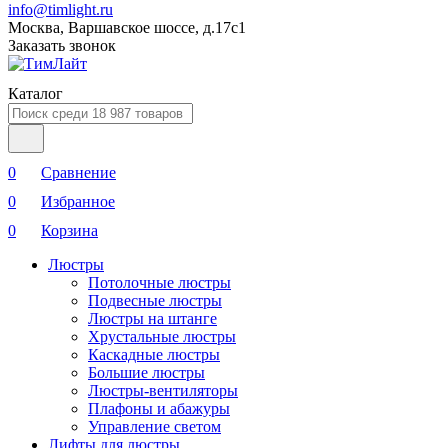
info@timlight.ru
Москва, Варшавское шоссе, д.17c1
Заказать звонок
Каталог
0
Сравнение
0
Избранное
0
Корзина
Люстры
Потолочные люстры
Подвесные люстры
Люстры на штанге
Хрустальные люстры
Каскадные люстры
Большие люстры
Люстры-вентиляторы
Плафоны и абажуры
Управление светом
Лифты для люстры