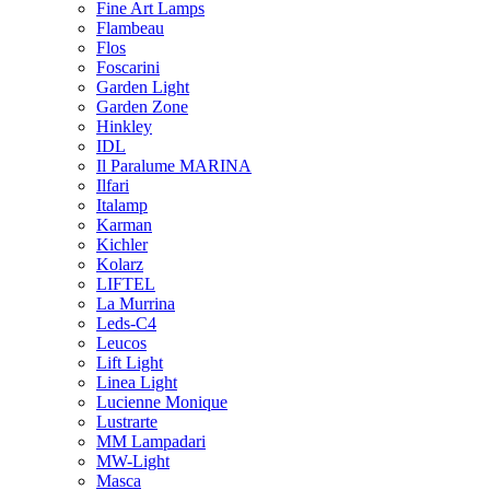
Fine Art Lamps
Flambeau
Flos
Foscarini
Garden Light
Garden Zone
Hinkley
IDL
Il Paralume MARINA
Ilfari
Italamp
Karman
Kichler
Kolarz
LIFTEL
La Murrina
Leds-C4
Leucos
Lift Light
Linea Light
Lucienne Monique
Lustrarte
MM Lampadari
MW-Light
Masca