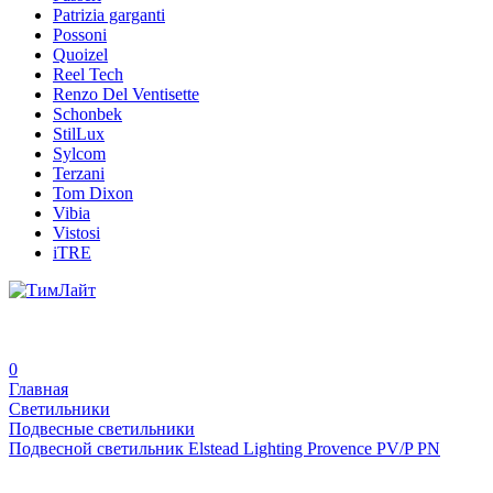
Patrizia garganti
Possoni
Quoizel
Reel Tech
Renzo Del Ventisette
Schonbek
StilLux
Sylcom
Terzani
Tom Dixon
Vibia
Vistosi
iTRE
0
Главная
Светильники
Подвесные светильники
Подвесной светильник Elstead Lighting Provence PV/P PN