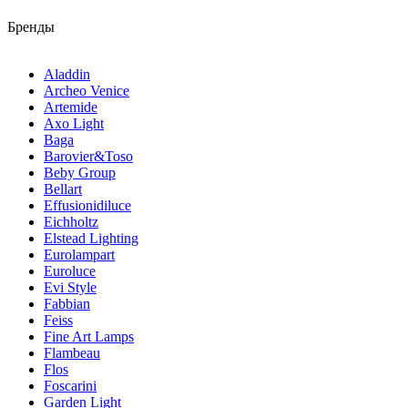
Бренды
Aladdin
Archeo Venice
Artemide
Axo Light
Baga
Barovier&Toso
Beby Group
Bellart
Effusionidiluce
Eichholtz
Elstead Lighting
Eurolampart
Euroluce
Evi Style
Fabbian
Feiss
Fine Art Lamps
Flambeau
Flos
Foscarini
Garden Light