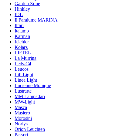
Garden Zone
Hinkley
IDL
Il Paralume MARINA
Ilfari
Italamp
Karman
Kichler
Kolarz
LIFTEL
La Murrina
Leds-C4
Leucos
Lift Light
Linea Light
Lucienne Monique
Lustrarte
MM Lampadari
MW-Light
Masca
Masiero
Morosini
Norlys
Orion Leuchten
Passeri