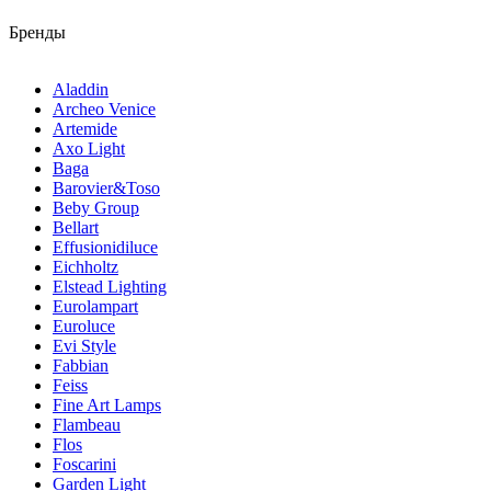
Бренды
Aladdin
Archeo Venice
Artemide
Axo Light
Baga
Barovier&Toso
Beby Group
Bellart
Effusionidiluce
Eichholtz
Elstead Lighting
Eurolampart
Euroluce
Evi Style
Fabbian
Feiss
Fine Art Lamps
Flambeau
Flos
Foscarini
Garden Light