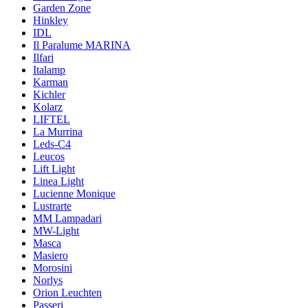
Garden Zone
Hinkley
IDL
Il Paralume MARINA
Ilfari
Italamp
Karman
Kichler
Kolarz
LIFTEL
La Murrina
Leds-C4
Leucos
Lift Light
Linea Light
Lucienne Monique
Lustrarte
MM Lampadari
MW-Light
Masca
Masiero
Morosini
Norlys
Orion Leuchten
Passeri