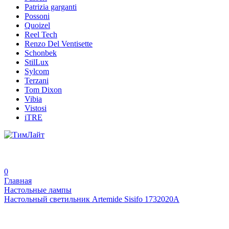
Patrizia garganti
Possoni
Quoizel
Reel Tech
Renzo Del Ventisette
Schonbek
StilLux
Sylcom
Terzani
Tom Dixon
Vibia
Vistosi
iTRE
0
Главная
Настольные лампы
Настольный светильник Artemide Sisifo 1732020A