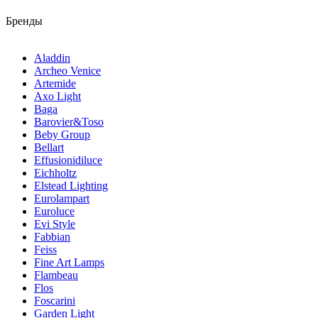
Бренды
Aladdin
Archeo Venice
Artemide
Axo Light
Baga
Barovier&Toso
Beby Group
Bellart
Effusionidiluce
Eichholtz
Elstead Lighting
Eurolampart
Euroluce
Evi Style
Fabbian
Feiss
Fine Art Lamps
Flambeau
Flos
Foscarini
Garden Light