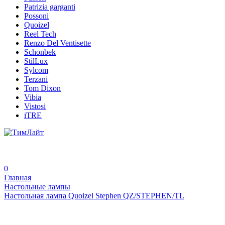
Patrizia garganti
Possoni
Quoizel
Reel Tech
Renzo Del Ventisette
Schonbek
StilLux
Sylcom
Terzani
Tom Dixon
Vibia
Vistosi
iTRE
0
Главная
Настольные лампы
Настольная лампа Quoizel Stephen QZ/STEPHEN/TL