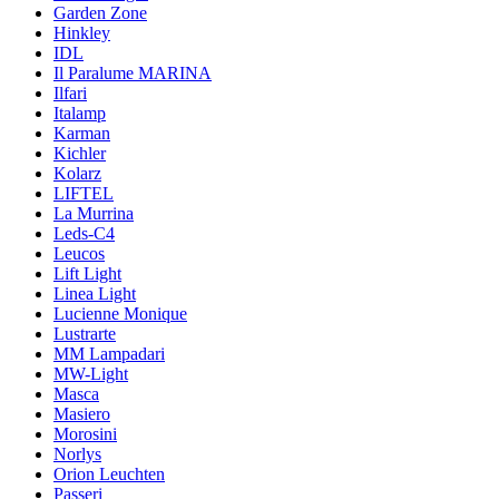
Garden Zone
Hinkley
IDL
Il Paralume MARINA
Ilfari
Italamp
Karman
Kichler
Kolarz
LIFTEL
La Murrina
Leds-C4
Leucos
Lift Light
Linea Light
Lucienne Monique
Lustrarte
MM Lampadari
MW-Light
Masca
Masiero
Morosini
Norlys
Orion Leuchten
Passeri