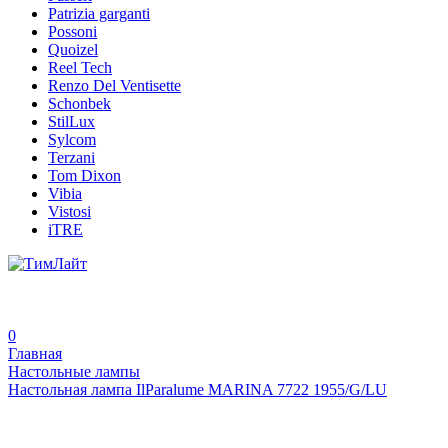
Patrizia garganti
Possoni
Quoizel
Reel Tech
Renzo Del Ventisette
Schonbek
StilLux
Sylcom
Terzani
Tom Dixon
Vibia
Vistosi
iTRE
0
Главная
Настольные лампы
Настольная лампа IlParalume MARINA 7722 1955/G/LU