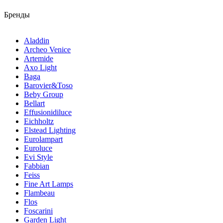
Бренды
Aladdin
Archeo Venice
Artemide
Axo Light
Baga
Barovier&Toso
Beby Group
Bellart
Effusionidiluce
Eichholtz
Elstead Lighting
Eurolampart
Euroluce
Evi Style
Fabbian
Feiss
Fine Art Lamps
Flambeau
Flos
Foscarini
Garden Light