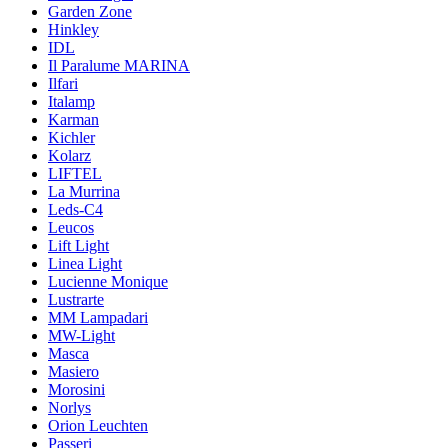
Garden Zone
Hinkley
IDL
Il Paralume MARINA
Ilfari
Italamp
Karman
Kichler
Kolarz
LIFTEL
La Murrina
Leds-C4
Leucos
Lift Light
Linea Light
Lucienne Monique
Lustrarte
MM Lampadari
MW-Light
Masca
Masiero
Morosini
Norlys
Orion Leuchten
Passeri