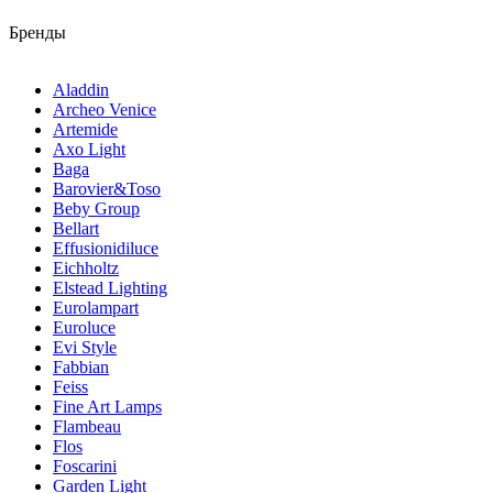
Бренды
Aladdin
Archeo Venice
Artemide
Axo Light
Baga
Barovier&Toso
Beby Group
Bellart
Effusionidiluce
Eichholtz
Elstead Lighting
Eurolampart
Euroluce
Evi Style
Fabbian
Feiss
Fine Art Lamps
Flambeau
Flos
Foscarini
Garden Light