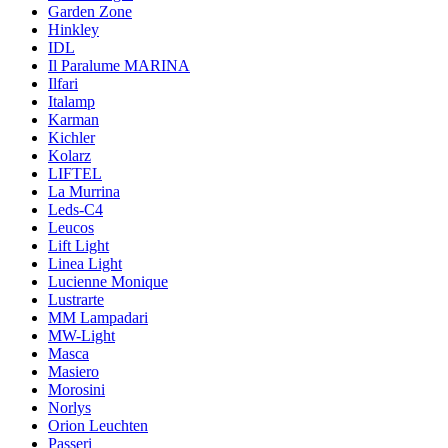
Garden Zone
Hinkley
IDL
Il Paralume MARINA
Ilfari
Italamp
Karman
Kichler
Kolarz
LIFTEL
La Murrina
Leds-C4
Leucos
Lift Light
Linea Light
Lucienne Monique
Lustrarte
MM Lampadari
MW-Light
Masca
Masiero
Morosini
Norlys
Orion Leuchten
Passeri