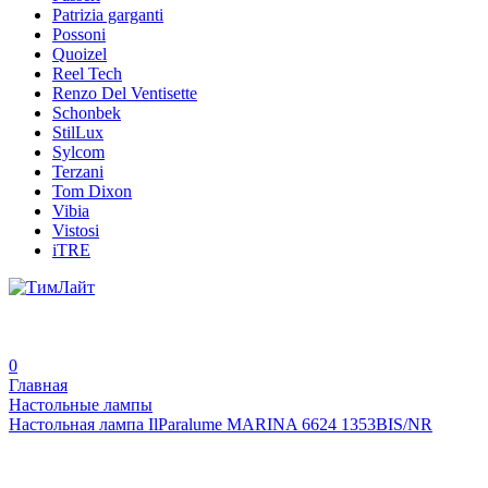
Patrizia garganti
Possoni
Quoizel
Reel Tech
Renzo Del Ventisette
Schonbek
StilLux
Sylcom
Terzani
Tom Dixon
Vibia
Vistosi
iTRE
0
Главная
Настольные лампы
Настольная лампа IlParalume MARINA 6624 1353BIS/NR