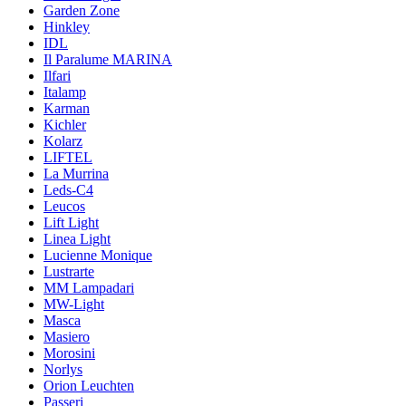
Garden Zone
Hinkley
IDL
Il Paralume MARINA
Ilfari
Italamp
Karman
Kichler
Kolarz
LIFTEL
La Murrina
Leds-C4
Leucos
Lift Light
Linea Light
Lucienne Monique
Lustrarte
MM Lampadari
MW-Light
Masca
Masiero
Morosini
Norlys
Orion Leuchten
Passeri