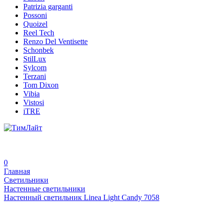
Patrizia garganti
Possoni
Quoizel
Reel Tech
Renzo Del Ventisette
Schonbek
StilLux
Sylcom
Terzani
Tom Dixon
Vibia
Vistosi
iTRE
0
Главная
Светильники
Настенные светильники
Настенный светильник Linea Light Candy 7058