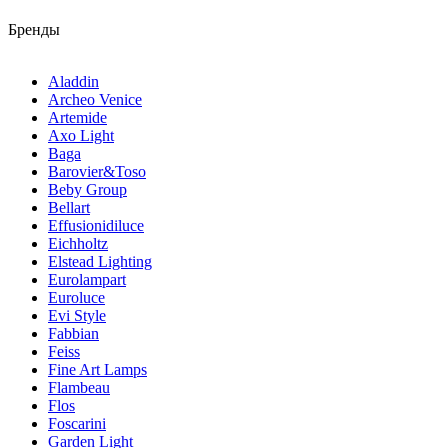
Бренды
Aladdin
Archeo Venice
Artemide
Axo Light
Baga
Barovier&Toso
Beby Group
Bellart
Effusionidiluce
Eichholtz
Elstead Lighting
Eurolampart
Euroluce
Evi Style
Fabbian
Feiss
Fine Art Lamps
Flambeau
Flos
Foscarini
Garden Light