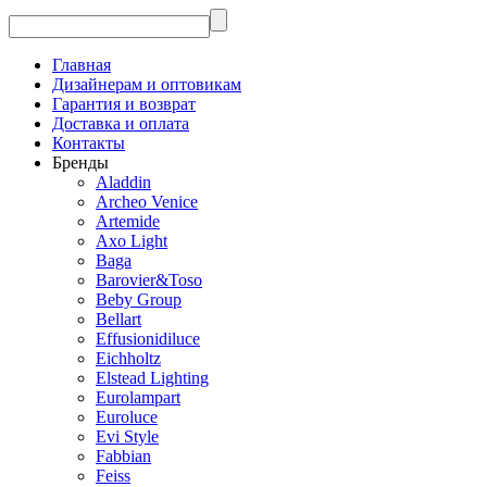
Главная
Дизайнерам и оптовикам
Гарантия и возврат
Доставка и оплата
Контакты
Бренды
Aladdin
Archeo Venice
Artemide
Axo Light
Baga
Barovier&Toso
Beby Group
Bellart
Effusionidiluce
Eichholtz
Elstead Lighting
Eurolampart
Euroluce
Evi Style
Fabbian
Feiss