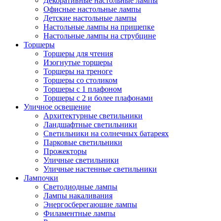
Декоративные настольные лампы
Офисные настольные лампы
Детские настольные лампы
Настольные лампы на прищепке
Настольные лампы на струбцине
Торшеры
Торшеры для чтения
Изогнутые торшеры
Торшеры на треноге
Торшеры со столиком
Торшеры с 1 плафоном
Торшеры с 2 и более плафонами
Уличное освещение
Архитектурные светильники
Ландшафтные светильники
Светильники на солнечных батареях
Парковые светильники
Прожекторы
Уличные светильники
Уличные настенные светильники
Лампочки
Светодиодные лампы
Лампы накаливания
Энергосберегающие лампы
Филаментные лампы