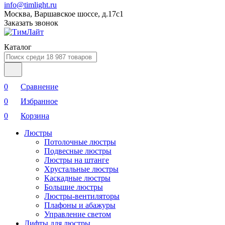
info@timlight.ru
Москва, Варшавское шоссе, д.17c1
Заказать звонок
Каталог
0
Сравнение
0
Избранное
0
Корзина
Люстры
Потолочные люстры
Подвесные люстры
Люстры на штанге
Хрустальные люстры
Каскадные люстры
Большие люстры
Люстры-вентиляторы
Плафоны и абажуры
Управление светом
Лифты для люстры