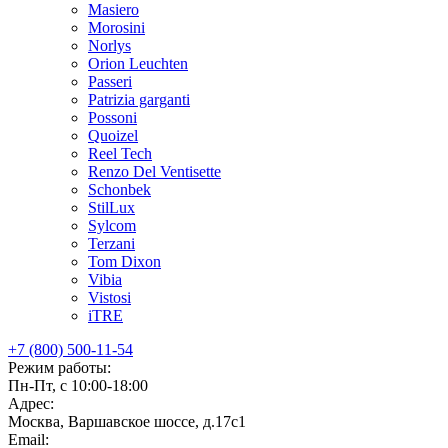
Masiero
Morosini
Norlys
Orion Leuchten
Passeri
Patrizia garganti
Possoni
Quoizel
Reel Tech
Renzo Del Ventisette
Schonbek
StilLux
Sylcom
Terzani
Tom Dixon
Vibia
Vistosi
iTRE
+7 (800) 500-11-54
Режим работы:
Пн-Пт, с 10:00-18:00
Адрес:
Москва, Варшавское шоссе, д.17c1
Email: