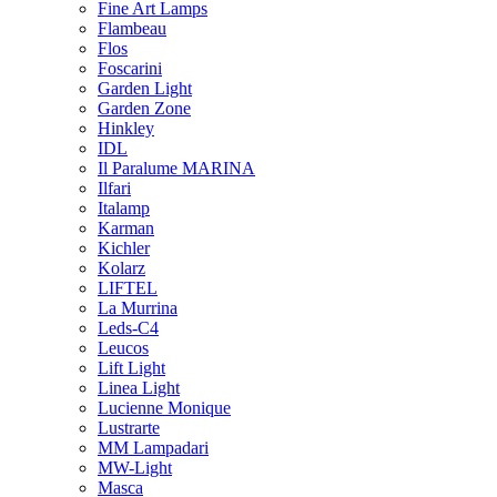
Fine Art Lamps
Flambeau
Flos
Foscarini
Garden Light
Garden Zone
Hinkley
IDL
Il Paralume MARINA
Ilfari
Italamp
Karman
Kichler
Kolarz
LIFTEL
La Murrina
Leds-C4
Leucos
Lift Light
Linea Light
Lucienne Monique
Lustrarte
MM Lampadari
MW-Light
Masca