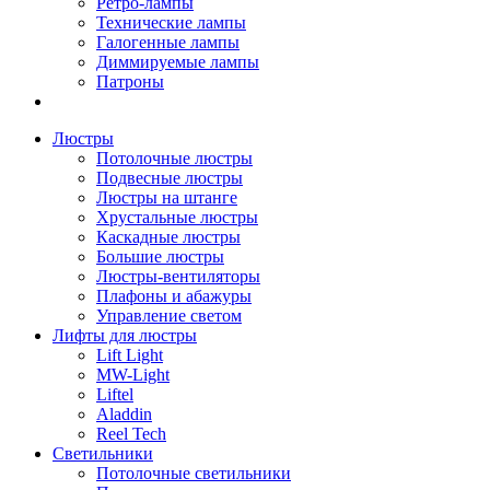
Ретро-лампы
Технические лампы
Галогенные лампы
Диммируемые лампы
Патроны
Люстры
Потолочные люстры
Подвесные люстры
Люстры на штанге
Хрустальные люстры
Каскадные люстры
Большие люстры
Люстры-вентиляторы
Плафоны и абажуры
Управление светом
Лифты для люстры
Lift Light
MW-Light
Liftel
Aladdin
Reel Tech
Светильники
Потолочные светильники