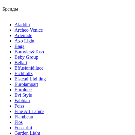
Бренды
Aladdin
Archeo Venice
Artemide
Axo Light
Baga
Barovier&Toso
Beby Group
Bellart
Effusionidiluce
Eichholtz
Elstead Lighting
Eurolampart
Euroluce
Evi Style
Fabbian
Feiss
Fine Art Lamps
Flambeau
Flos
Foscarini
Garden Light