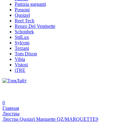
Patrizia garganti
Possoni
Quoizel
Reel Tech
Renzo Del Ventisette
Schonbek
StilLux
Sylcom
Terzani
Tom Dixon
Vibia
Vistosi
iTRE
0
Главная
Люстры
Люстра Quoizel Marquette QZ/MARQUETTE9