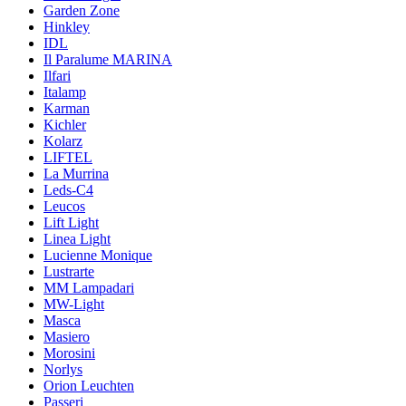
Garden Zone
Hinkley
IDL
Il Paralume MARINA
Ilfari
Italamp
Karman
Kichler
Kolarz
LIFTEL
La Murrina
Leds-C4
Leucos
Lift Light
Linea Light
Lucienne Monique
Lustrarte
MM Lampadari
MW-Light
Masca
Masiero
Morosini
Norlys
Orion Leuchten
Passeri