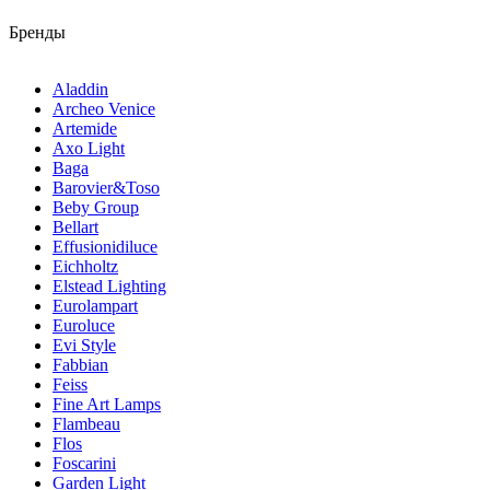
Бренды
Aladdin
Archeo Venice
Artemide
Axo Light
Baga
Barovier&Toso
Beby Group
Bellart
Effusionidiluce
Eichholtz
Elstead Lighting
Eurolampart
Euroluce
Evi Style
Fabbian
Feiss
Fine Art Lamps
Flambeau
Flos
Foscarini
Garden Light