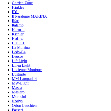
Garden Zone
Hinkley
IDL
Il Paralume MARINA
Ilfari
Italamp
Karman
Kichler
Kolarz
LIFTEL
La Murrina
Leds-C4
Leucos
Lift Light
Linea Light
Lucienne Monique
Lustrarte
MM Lampadari
MW-Light
Masca
Masiero
Morosini
Norlys
Orion Leuchten
Passeri