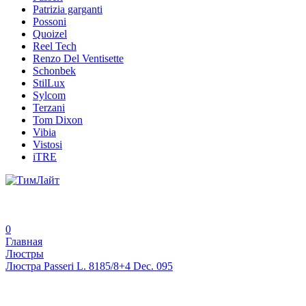
Patrizia garganti
Possoni
Quoizel
Reel Tech
Renzo Del Ventisette
Schonbek
StilLux
Sylcom
Terzani
Tom Dixon
Vibia
Vistosi
iTRE
0
Главная
Люстры
Люстра Passeri L. 8185/8+4 Dec. 095