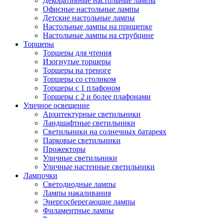
Декоративные настольные лампы
Офисные настольные лампы
Детские настольные лампы
Настольные лампы на прищепке
Настольные лампы на струбцине
Торшеры
Торшеры для чтения
Изогнутые торшеры
Торшеры на треноге
Торшеры со столиком
Торшеры с 1 плафоном
Торшеры с 2 и более плафонами
Уличное освещение
Архитектурные светильники
Ландшафтные светильники
Светильники на солнечных батареях
Парковые светильники
Прожекторы
Уличные светильники
Уличные настенные светильники
Лампочки
Светодиодные лампы
Лампы накаливания
Энергосберегающие лампы
Филаментные лампы