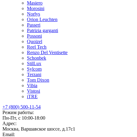
Masiero
Morosini
Norlys
Orion Leuchten
Passeri
Patrizia garganti
Possoni
Quoizel
Reel Tech
Renzo Del Ventisette
Schonbek
StilLux
Sylcom
Terzani
Tom Dixon
Vibia
Vistosi
iTRE
+7 (800) 500-11-54
Режим работы:
Пн-Пт, с 10:00-18:00
Адрес:
Москва, Варшавское шоссе, д.17c1
Email: