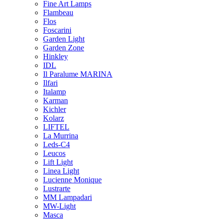
Fine Art Lamps
Flambeau
Flos
Foscarini
Garden Light
Garden Zone
Hinkley
IDL
Il Paralume MARINA
Ilfari
Italamp
Karman
Kichler
Kolarz
LIFTEL
La Murrina
Leds-C4
Leucos
Lift Light
Linea Light
Lucienne Monique
Lustrarte
MM Lampadari
MW-Light
Masca