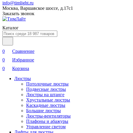
info@timlight.ru
Москва, Варшавское шоссе, д.17c1
Заказать звонок
Каталог
0
Сравнение
0
Избранное
0
Корзина
Люстры
Потолочные люстры
Подвесные люстры
Люстры на штанге
Хрустальные люстры
Каскадные люстры
Большие люстры
Люстры-вентиляторы
Плафоны и абажуры
Управление светом
Лифты для люстры