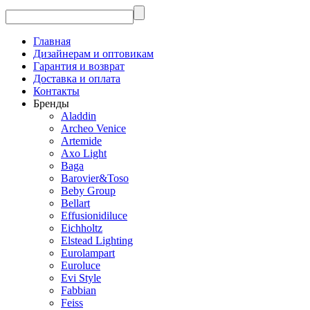
Главная
Дизайнерам и оптовикам
Гарантия и возврат
Доставка и оплата
Контакты
Бренды
Aladdin
Archeo Venice
Artemide
Axo Light
Baga
Barovier&Toso
Beby Group
Bellart
Effusionidiluce
Eichholtz
Elstead Lighting
Eurolampart
Euroluce
Evi Style
Fabbian
Feiss