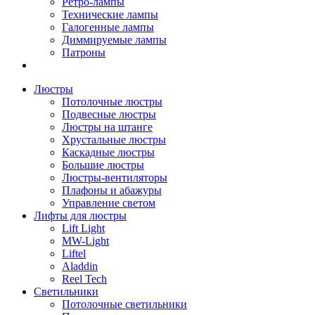
Ретро-лампы
Технические лампы
Галогенные лампы
Диммируемые лампы
Патроны
Люстры
Потолочные люстры
Подвесные люстры
Люстры на штанге
Хрустальные люстры
Каскадные люстры
Большие люстры
Люстры-вентиляторы
Плафоны и абажуры
Управление светом
Лифты для люстры
Lift Light
MW-Light
Liftel
Aladdin
Reel Tech
Светильники
Потолочные светильники