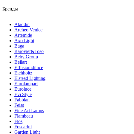
Бренды
Aladdin
Archeo Venice
Artemide
Axo Light
Baga
Barovier&Toso
Beby Group
Bellart
Effusionidiluce
Eichholtz
Elstead Lighting
Eurolampart
Euroluce
Evi Style
Fabbian
Feiss
Fine Art Lamps
Flambeau
Flos
Foscarini
Garden Light