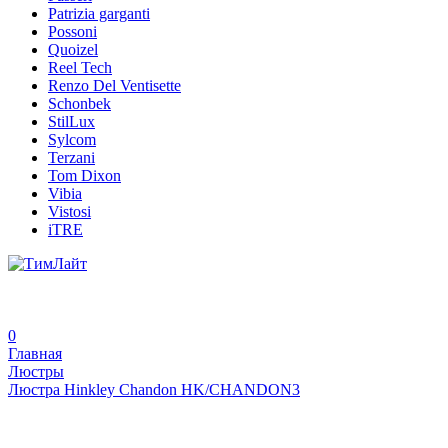
Patrizia garganti
Possoni
Quoizel
Reel Tech
Renzo Del Ventisette
Schonbek
StilLux
Sylcom
Terzani
Tom Dixon
Vibia
Vistosi
iTRE
0
Главная
Люстры
Люстра Hinkley Chandon HK/CHANDON3