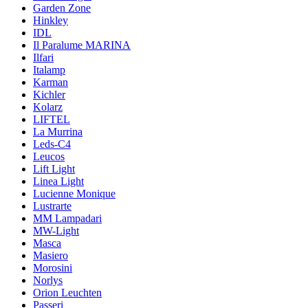
Garden Zone
Hinkley
IDL
Il Paralume MARINA
Ilfari
Italamp
Karman
Kichler
Kolarz
LIFTEL
La Murrina
Leds-C4
Leucos
Lift Light
Linea Light
Lucienne Monique
Lustrarte
MM Lampadari
MW-Light
Masca
Masiero
Morosini
Norlys
Orion Leuchten
Passeri