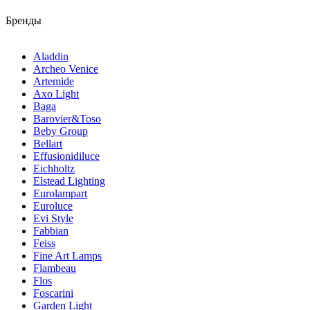
Бренды
Aladdin
Archeo Venice
Artemide
Axo Light
Baga
Barovier&Toso
Beby Group
Bellart
Effusionidiluce
Eichholtz
Elstead Lighting
Eurolampart
Euroluce
Evi Style
Fabbian
Feiss
Fine Art Lamps
Flambeau
Flos
Foscarini
Garden Light