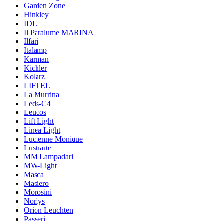
Garden Zone
Hinkley
IDL
Il Paralume MARINA
Ilfari
Italamp
Karman
Kichler
Kolarz
LIFTEL
La Murrina
Leds-C4
Leucos
Lift Light
Linea Light
Lucienne Monique
Lustrarte
MM Lampadari
MW-Light
Masca
Masiero
Morosini
Norlys
Orion Leuchten
Passeri