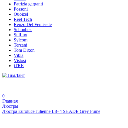
Patrizia garganti
Possoni
Quoizel
Reel Tech
Renzo Del Ventisette
Schonbek
StilLux
Sylcom
Terzani
Tom Dixon
Vibia
Vistosi
iTRE
0
Главная
Люстры
Люстра Euroluce Julienne L8+4 SHADE Grey Fume