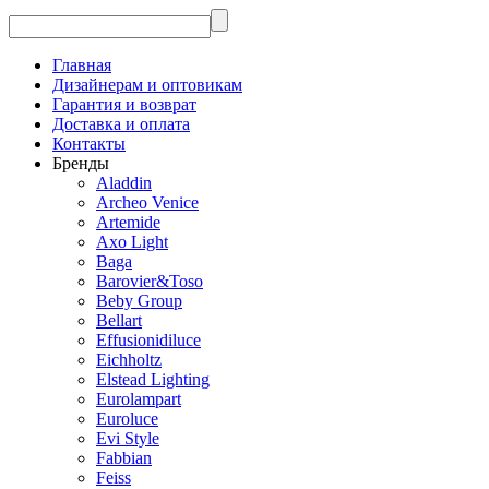
Главная
Дизайнерам и оптовикам
Гарантия и возврат
Доставка и оплата
Контакты
Бренды
Aladdin
Archeo Venice
Artemide
Axo Light
Baga
Barovier&Toso
Beby Group
Bellart
Effusionidiluce
Eichholtz
Elstead Lighting
Eurolampart
Euroluce
Evi Style
Fabbian
Feiss