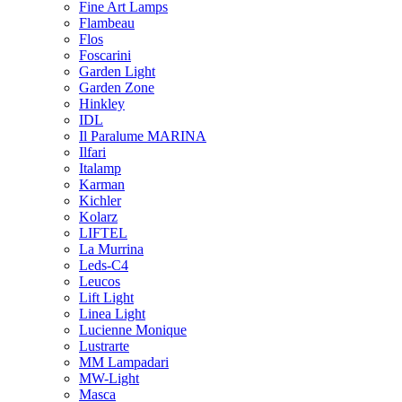
Fine Art Lamps
Flambeau
Flos
Foscarini
Garden Light
Garden Zone
Hinkley
IDL
Il Paralume MARINA
Ilfari
Italamp
Karman
Kichler
Kolarz
LIFTEL
La Murrina
Leds-C4
Leucos
Lift Light
Linea Light
Lucienne Monique
Lustrarte
MM Lampadari
MW-Light
Masca