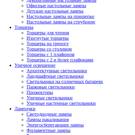
Декоративные настольные лампы
Офисные настольные лампы
Детские настольные лампы
Настольные лампы на прищепке
Настольные лампы на струбцине
Торшеры
Торшеры для чтения
Изогнутые торшеры
Торшеры на треноге
Торшеры со столиком
Торшеры с 1 плафоном
Торшеры с 2 и более плафонами
Уличное освещение
Архитектурные светильники
Ландшафтные светильники
Светильники на солнечных батареях
Парковые светильники
Прожекторы
Уличные светильники
Уличные настенные светильники
Лампочки
Светодиодные лампы
Лампы накаливания
Энергосберегающие лампы
Филаментные лампы