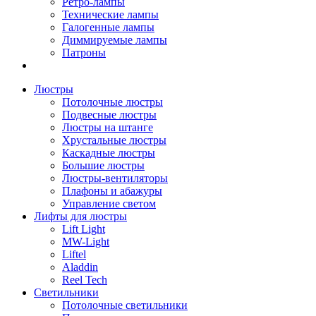
Ретро-лампы
Технические лампы
Галогенные лампы
Диммируемые лампы
Патроны
Люстры
Потолочные люстры
Подвесные люстры
Люстры на штанге
Хрустальные люстры
Каскадные люстры
Большие люстры
Люстры-вентиляторы
Плафоны и абажуры
Управление светом
Лифты для люстры
Lift Light
MW-Light
Liftel
Aladdin
Reel Tech
Светильники
Потолочные светильники