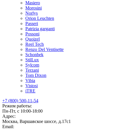
Masiero
Morosini
Norlys
Orion Leuchten
Passeri
Patrizia garganti
Possoni
Quoizel
Reel Tech
Renzo Del Ventisette
Schonbek
StilLux
Sylcom
Terzani
Tom Dixon
Vibia
Vistosi
iTRE
+7 (800) 500-11-54
Режим работы:
Пн-Пт, с 10:00-18:00
Адрес:
Москва, Варшавское шоссе, д.17c1
Email: