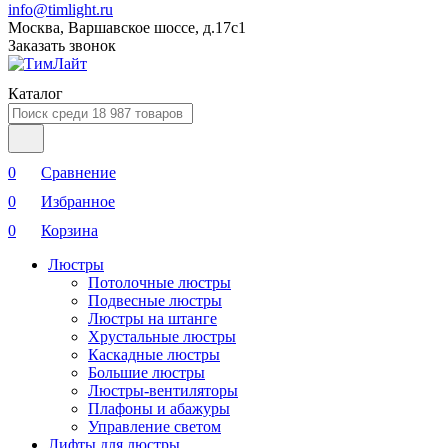
info@timlight.ru
Москва, Варшавское шоссе, д.17c1
Заказать звонок
Каталог
0
Сравнение
0
Избранное
0
Корзина
Люстры
Потолочные люстры
Подвесные люстры
Люстры на штанге
Хрустальные люстры
Каскадные люстры
Большие люстры
Люстры-вентиляторы
Плафоны и абажуры
Управление светом
Лифты для люстры