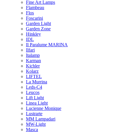
Fine Art Lamps
Flambeau
Flos
Foscarini
Garden Light
Garden Zone
Hinkley
IDL
Il Paralume MARINA
Ilfari
Italamp
Karman
Kichler
Kolarz
LIFTEL
La Murrina
Leds-C4
Leucos
Lift Light
Linea Light
Lucienne Monique
Lustrarte
MM Lampadari
MW-Light
Masca