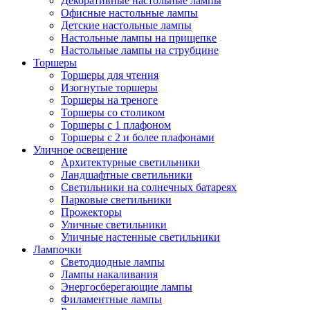
Декоративные настольные лампы
Офисные настольные лампы
Детские настольные лампы
Настольные лампы на прищепке
Настольные лампы на струбцине
Торшеры
Торшеры для чтения
Изогнутые торшеры
Торшеры на треноге
Торшеры со столиком
Торшеры с 1 плафоном
Торшеры с 2 и более плафонами
Уличное освещение
Архитектурные светильники
Ландшафтные светильники
Светильники на солнечных батареях
Парковые светильники
Прожекторы
Уличные светильники
Уличные настенные светильники
Лампочки
Светодиодные лампы
Лампы накаливания
Энергосберегающие лампы
Филаментные лампы