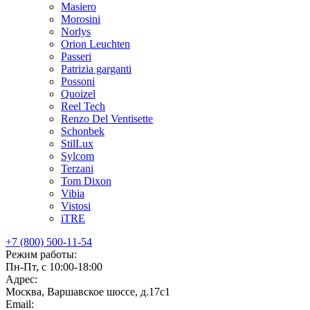
Masiero
Morosini
Norlys
Orion Leuchten
Passeri
Patrizia garganti
Possoni
Quoizel
Reel Tech
Renzo Del Ventisette
Schonbek
StilLux
Sylcom
Terzani
Tom Dixon
Vibia
Vistosi
iTRE
+7 (800) 500-11-54
Режим работы:
Пн-Пт, с 10:00-18:00
Адрес:
Москва, Варшавское шоссе, д.17c1
Email: