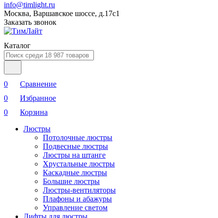
info@timlight.ru
Москва, Варшавское шоссе, д.17c1
Заказать звонок
Каталог
0
Сравнение
0
Избранное
0
Корзина
Люстры
Потолочные люстры
Подвесные люстры
Люстры на штанге
Хрустальные люстры
Каскадные люстры
Большие люстры
Люстры-вентиляторы
Плафоны и абажуры
Управление светом
Лифты для люстры