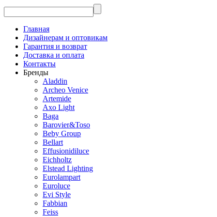
Главная
Дизайнерам и оптовикам
Гарантия и возврат
Доставка и оплата
Контакты
Бренды
Aladdin
Archeo Venice
Artemide
Axo Light
Baga
Barovier&Toso
Beby Group
Bellart
Effusionidiluce
Eichholtz
Elstead Lighting
Eurolampart
Euroluce
Evi Style
Fabbian
Feiss