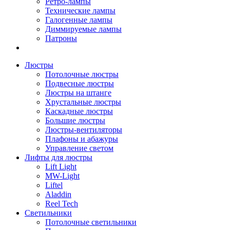
Ретро-лампы
Технические лампы
Галогенные лампы
Диммируемые лампы
Патроны
Люстры
Потолочные люстры
Подвесные люстры
Люстры на штанге
Хрустальные люстры
Каскадные люстры
Большие люстры
Люстры-вентиляторы
Плафоны и абажуры
Управление светом
Лифты для люстры
Lift Light
MW-Light
Liftel
Aladdin
Reel Tech
Светильники
Потолочные светильники