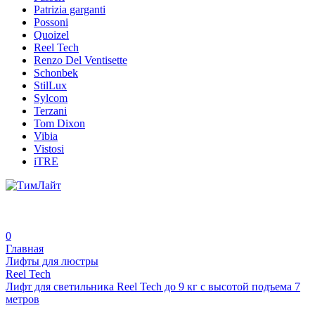
Patrizia garganti
Possoni
Quoizel
Reel Tech
Renzo Del Ventisette
Schonbek
StilLux
Sylcom
Terzani
Tom Dixon
Vibia
Vistosi
iTRE
0
Главная
Лифты для люстры
Reel Tech
Лифт для светильника Reel Tech до 9 кг с высотой подъема 7
метров