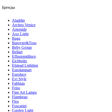
Бренды
Aladdin
Archeo Venice
Artemide
Axo Light
Baga
Barovier&Toso
Beby Group
Bellart
Effusionidiluce
Eichholtz
Elstead Lighting
Eurolampart
Euroluce
Evi Style
Fabbian
Feiss
Fine Art Lamps
Flambeau
Flos
Foscarini
Garden Light