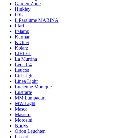
Garden Zone
Hinkley
IDL
Il Paralume MARINA
Ilfari
Italamp
Karman
Kichler
Kolarz
LIFTEL
La Murrina
Leds-C4
Leucos
Lift Light
Linea Light
Lucienne Monique
Lustrarte
MM Lampadari
MW-Light
Masca
Masiero
Morosini
Norlys
Orion Leuchten
Passeri