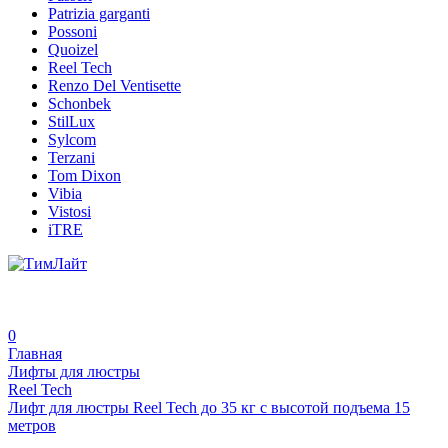
Patrizia garganti
Possoni
Quoizel
Reel Tech
Renzo Del Ventisette
Schonbek
StilLux
Sylcom
Terzani
Tom Dixon
Vibia
Vistosi
iTRE
0
Главная
Лифты для люстры
Reel Tech
Лифт для люстры Reel Tech до 35 кг с высотой подъема 15
метров