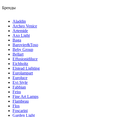
Бренды
Aladdin
Archeo Venice
Artemide
Axo Light
Baga
Barovier&Toso
Beby Group
Bellart
Effusionidiluce
Eichholtz
Elstead Lighting
Eurolampart
Euroluce
Evi Style
Fabbian
Feiss
Fine Art Lamps
Flambeau
Flos
Foscarini
Garden Light