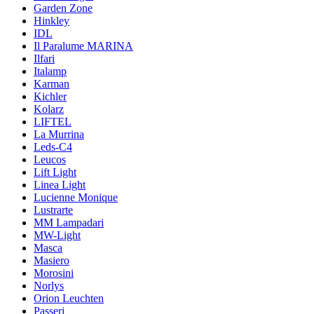
Garden Zone
Hinkley
IDL
Il Paralume MARINA
Ilfari
Italamp
Karman
Kichler
Kolarz
LIFTEL
La Murrina
Leds-C4
Leucos
Lift Light
Linea Light
Lucienne Monique
Lustrarte
MM Lampadari
MW-Light
Masca
Masiero
Morosini
Norlys
Orion Leuchten
Passeri