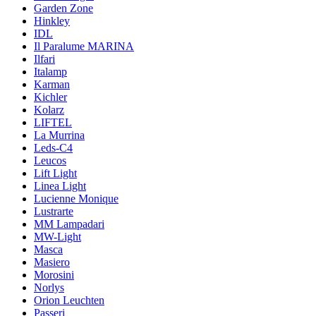
Garden Zone
Hinkley
IDL
Il Paralume MARINA
Ilfari
Italamp
Karman
Kichler
Kolarz
LIFTEL
La Murrina
Leds-C4
Leucos
Lift Light
Linea Light
Lucienne Monique
Lustrarte
MM Lampadari
MW-Light
Masca
Masiero
Morosini
Norlys
Orion Leuchten
Passeri