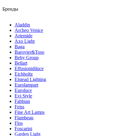
Бренды
Aladdin
Archeo Venice
Artemide
Axo Light
Baga
Barovier&Toso
Beby Group
Bellart
Effusionidiluce
Eichholtz
Elstead Lighting
Eurolampart
Euroluce
Evi Style
Fabbian
Feiss
Fine Art Lamps
Flambeau
Flos
Foscarini
Garden Light