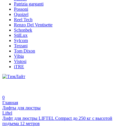
Patrizia garganti
Possoni
Quoizel
Reel Tech
Renzo Del Ventisette
Schonbek
StilLux
Sylcom
Terzani
Tom Dixon
Vibia
Vistosi
iTRE
0
Главная
Лифты для люстры
Liftel
Лифт для люстры LIFTEL Compact до 250 кг с высотой
подъема 12 метров