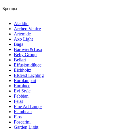
Бренды
Aladdin
Archeo Venice
Artemide
Axo Light
Baga
Barovier&Toso
Beby Group
Bellart
Effusionidiluce
Eichholtz
Elstead Lighting
Eurolampart
Euroluce
Evi Style
Fabbian
Feiss
Fine Art Lamps
Flambeau
Flos
Foscarini
Garden Light