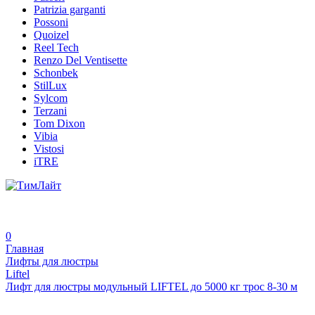
Patrizia garganti
Possoni
Quoizel
Reel Tech
Renzo Del Ventisette
Schonbek
StilLux
Sylcom
Terzani
Tom Dixon
Vibia
Vistosi
iTRE
0
Главная
Лифты для люстры
Liftel
Лифт для люстры модульный LIFTEL до 5000 кг трос 8-30 м