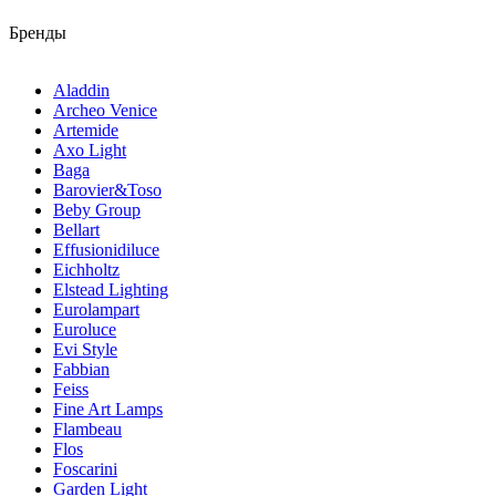
Бренды
Aladdin
Archeo Venice
Artemide
Axo Light
Baga
Barovier&Toso
Beby Group
Bellart
Effusionidiluce
Eichholtz
Elstead Lighting
Eurolampart
Euroluce
Evi Style
Fabbian
Feiss
Fine Art Lamps
Flambeau
Flos
Foscarini
Garden Light