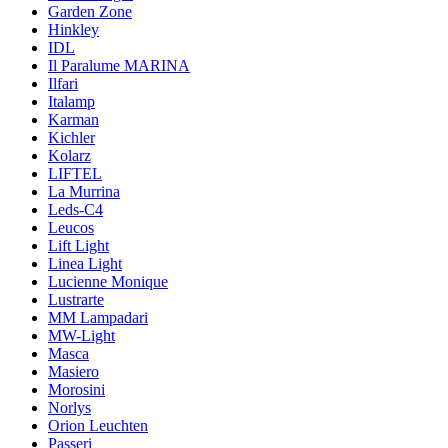
Garden Zone
Hinkley
IDL
Il Paralume MARINA
Ilfari
Italamp
Karman
Kichler
Kolarz
LIFTEL
La Murrina
Leds-C4
Leucos
Lift Light
Linea Light
Lucienne Monique
Lustrarte
MM Lampadari
MW-Light
Masca
Masiero
Morosini
Norlys
Orion Leuchten
Passeri