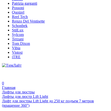
Patrizia garganti
Possoni
Quoizel
Reel Tech
Renzo Del Ventisette
Schonbek
StilLux
Sylcom
Terzani
Tom Dixon
Vibia
Vistosi
iTRE
0
Главная
Лифты для люстры
Лифты для люстр Lift Light
Лифт для люстры Lift Light до 250 кг подъем 7 метров
(вращение 360°)