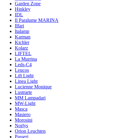
Garden Zone
Hinkley
IDL
Il Paralume MARINA
Ilfari
Italamp
Karman
Kichler
Kolarz
LIFTEL
La Murrina
Leds-C4
Leucos
Lift Light
Linea Light
Lucienne Monique
Lustrarte
MM Lampadari
MW-Light
Masca
Masiero
Morosini
Norlys
Orion Leuchten
Passeri