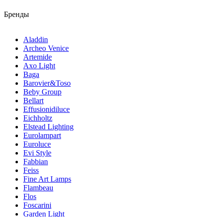
Бренды
Aladdin
Archeo Venice
Artemide
Axo Light
Baga
Barovier&Toso
Beby Group
Bellart
Effusionidiluce
Eichholtz
Elstead Lighting
Eurolampart
Euroluce
Evi Style
Fabbian
Feiss
Fine Art Lamps
Flambeau
Flos
Foscarini
Garden Light