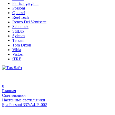
Patrizia garganti
Possoni
Quoizel
Reel Tech
Renzo Del Ventisette
Schonbek
StilLux
Sylcom
Terzani
Tom Dixon
Vibia
Vistosi
iTRE
0
Главная
Светильники
Настенные светильники
Бра Possoni 337/A4-P -002