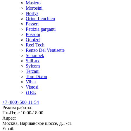
Masiero
Morosini
Norlys
Orion Leuchten
Passeri
Patrizia garganti
Possoni
Quoizel
Reel Tech
Renzo Del Ventisette
Schonbek
StilLux
Sylcom
Terzani
Tom Dixon
Vibia
Vistosi
iTRE
+7 (800) 500-11-54
Режим работы:
Пн-Пт, с 10:00-18:00
Адрес:
Москва, Варшавское шоссе, д.17c1
Email: