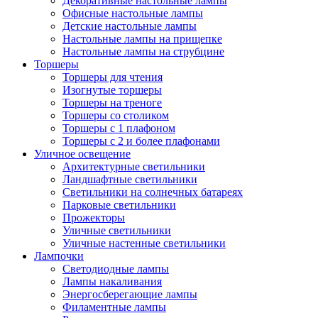
Декоративные настольные лампы
Офисные настольные лампы
Детские настольные лампы
Настольные лампы на прищепке
Настольные лампы на струбцине
Торшеры
Торшеры для чтения
Изогнутые торшеры
Торшеры на треноге
Торшеры со столиком
Торшеры с 1 плафоном
Торшеры с 2 и более плафонами
Уличное освещение
Архитектурные светильники
Ландшафтные светильники
Светильники на солнечных батареях
Парковые светильники
Прожекторы
Уличные светильники
Уличные настенные светильники
Лампочки
Светодиодные лампы
Лампы накаливания
Энергосберегающие лампы
Филаментные лампы