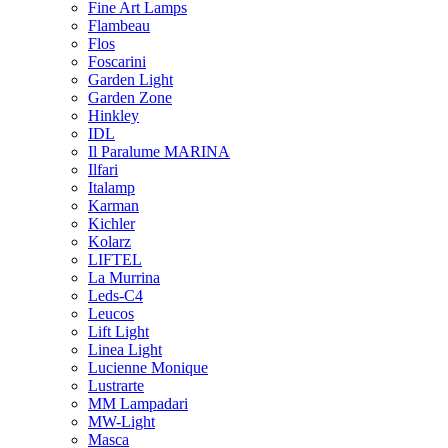
Fine Art Lamps
Flambeau
Flos
Foscarini
Garden Light
Garden Zone
Hinkley
IDL
Il Paralume MARINA
Ilfari
Italamp
Karman
Kichler
Kolarz
LIFTEL
La Murrina
Leds-C4
Leucos
Lift Light
Linea Light
Lucienne Monique
Lustrarte
MM Lampadari
MW-Light
Masca