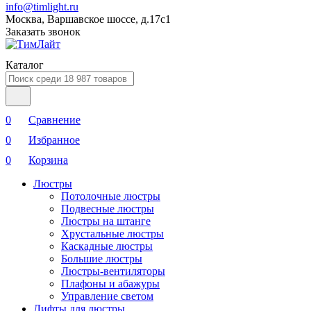
info@timlight.ru
Москва, Варшавское шоссе, д.17c1
Заказать звонок
Каталог
0
Сравнение
0
Избранное
0
Корзина
Люстры
Потолочные люстры
Подвесные люстры
Люстры на штанге
Хрустальные люстры
Каскадные люстры
Большие люстры
Люстры-вентиляторы
Плафоны и абажуры
Управление светом
Лифты для люстры