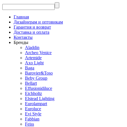
Главная
Дизайнерам и оптовикам
Гарантия и возврат
Доставка и оплата
Контакты
Бренды
Aladdin
Archeo Venice
Artemide
Axo Light
Baga
Barovier&Toso
Beby Group
Bellart
Effusionidiluce
Eichholtz
Elstead Lighting
Eurolampart
Euroluce
Evi Style
Fabbian
Feiss