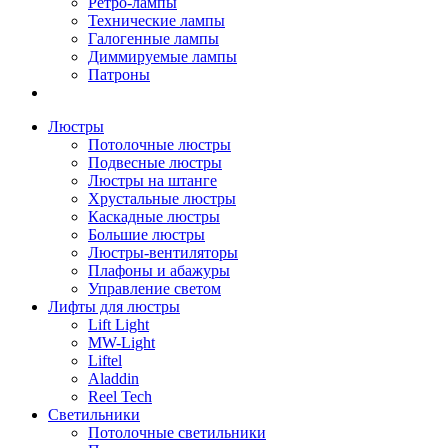
Ретро-лампы
Технические лампы
Галогенные лампы
Диммируемые лампы
Патроны
Люстры
Потолочные люстры
Подвесные люстры
Люстры на штанге
Хрустальные люстры
Каскадные люстры
Большие люстры
Люстры-вентиляторы
Плафоны и абажуры
Управление светом
Лифты для люстры
Lift Light
MW-Light
Liftel
Aladdin
Reel Tech
Светильники
Потолочные светильники