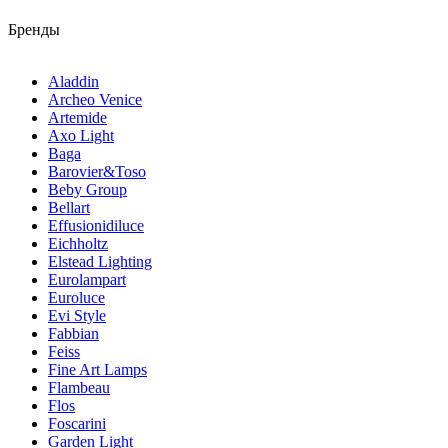
Бренды
Aladdin
Archeo Venice
Artemide
Axo Light
Baga
Barovier&Toso
Beby Group
Bellart
Effusionidiluce
Eichholtz
Elstead Lighting
Eurolampart
Euroluce
Evi Style
Fabbian
Feiss
Fine Art Lamps
Flambeau
Flos
Foscarini
Garden Light