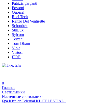
Patrizia garganti
Possoni
Quoizel
Reel Tech
Renzo Del Ventisette
Schonbek
StilLux
Sylcom
Terzani
Tom Dixon
Vibia
Vistosi
iTRE
0
Главная
Светильники
Настенные светильники
Бра Kichler Celestial KL/CELESTIAL1