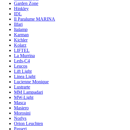
Garden Zone
Hinkley
IDL
Il Paralume MARINA
Ilfari
Italamp
Karman
Kichler
Kolarz
LIFTEL
La Murrina
Leds-C4
Leucos
Lift Light
Linea Light
Lucienne Monique
Lustrarte
MM Lampadari
MW-Light
Masca
Masiero
Morosini
Norlys
Orion Leuchten
Passeri