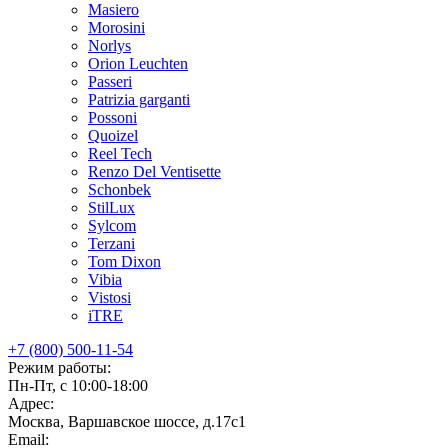
Masiero
Morosini
Norlys
Orion Leuchten
Passeri
Patrizia garganti
Possoni
Quoizel
Reel Tech
Renzo Del Ventisette
Schonbek
StilLux
Sylcom
Terzani
Tom Dixon
Vibia
Vistosi
iTRE
+7 (800) 500-11-54
Режим работы:
Пн-Пт, с 10:00-18:00
Адрес:
Москва, Варшавское шоссе, д.17c1
Email: