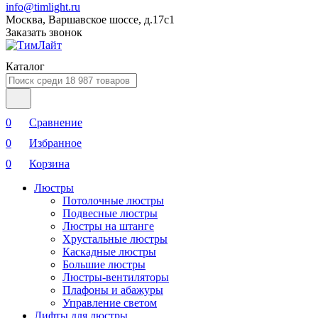
info@timlight.ru
Москва, Варшавское шоссе, д.17c1
Заказать звонок
Каталог
0
Сравнение
0
Избранное
0
Корзина
Люстры
Потолочные люстры
Подвесные люстры
Люстры на штанге
Хрустальные люстры
Каскадные люстры
Большие люстры
Люстры-вентиляторы
Плафоны и абажуры
Управление светом
Лифты для люстры