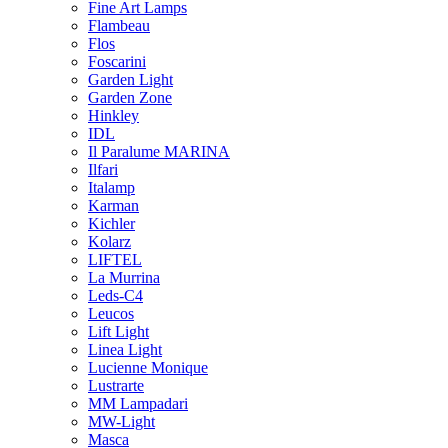
Fine Art Lamps
Flambeau
Flos
Foscarini
Garden Light
Garden Zone
Hinkley
IDL
Il Paralume MARINA
Ilfari
Italamp
Karman
Kichler
Kolarz
LIFTEL
La Murrina
Leds-C4
Leucos
Lift Light
Linea Light
Lucienne Monique
Lustrarte
MM Lampadari
MW-Light
Masca