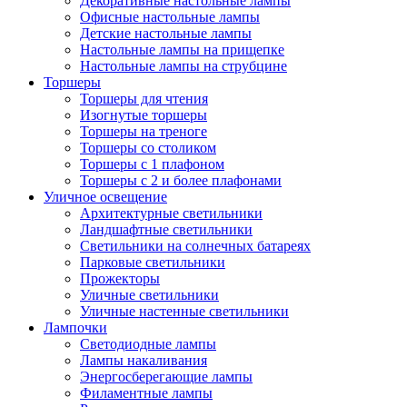
Декоративные настольные лампы
Офисные настольные лампы
Детские настольные лампы
Настольные лампы на прищепке
Настольные лампы на струбцине
Торшеры
Торшеры для чтения
Изогнутые торшеры
Торшеры на треноге
Торшеры со столиком
Торшеры с 1 плафоном
Торшеры с 2 и более плафонами
Уличное освещение
Архитектурные светильники
Ландшафтные светильники
Светильники на солнечных батареях
Парковые светильники
Прожекторы
Уличные светильники
Уличные настенные светильники
Лампочки
Светодиодные лампы
Лампы накаливания
Энергосберегающие лампы
Филаментные лампы