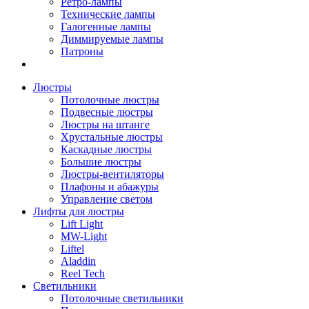
Ретро-лампы
Технические лампы
Галогенные лампы
Диммируемые лампы
Патроны
Люстры
Потолочные люстры
Подвесные люстры
Люстры на штанге
Хрустальные люстры
Каскадные люстры
Большие люстры
Люстры-вентиляторы
Плафоны и абажуры
Управление светом
Лифты для люстры
Lift Light
MW-Light
Liftel
Aladdin
Reel Tech
Светильники
Потолочные светильники