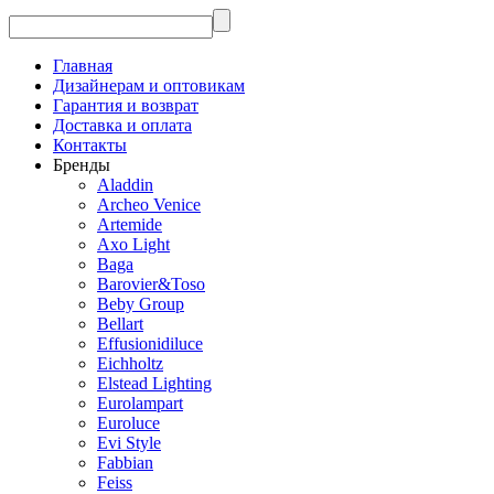
Главная
Дизайнерам и оптовикам
Гарантия и возврат
Доставка и оплата
Контакты
Бренды
Aladdin
Archeo Venice
Artemide
Axo Light
Baga
Barovier&Toso
Beby Group
Bellart
Effusionidiluce
Eichholtz
Elstead Lighting
Eurolampart
Euroluce
Evi Style
Fabbian
Feiss