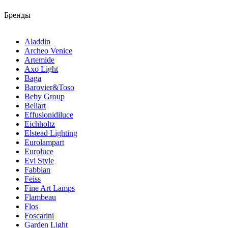
Бренды
Aladdin
Archeo Venice
Artemide
Axo Light
Baga
Barovier&Toso
Beby Group
Bellart
Effusionidiluce
Eichholtz
Elstead Lighting
Eurolampart
Euroluce
Evi Style
Fabbian
Feiss
Fine Art Lamps
Flambeau
Flos
Foscarini
Garden Light