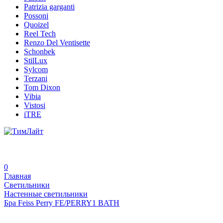
Patrizia garganti
Possoni
Quoizel
Reel Tech
Renzo Del Ventisette
Schonbek
StilLux
Sylcom
Terzani
Tom Dixon
Vibia
Vistosi
iTRE
0
Главная
Светильники
Настенные светильники
Бра Feiss Perry FE/PERRY1 BATH