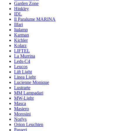
Garden Zone
Hinkley
IDL
Il Paralume MARINA
Ilfari
Italamp
Karman
Kichler
Kolarz
LIFTEL
La Murrina
Leds-C4
Leucos
Lift Light
Linea Light
Lucienne Monique
Lustrarte
MM Lampadari
MW-Light
Masca
Masiero
Morosini
Norlys
Orion Leuchten
Passeri