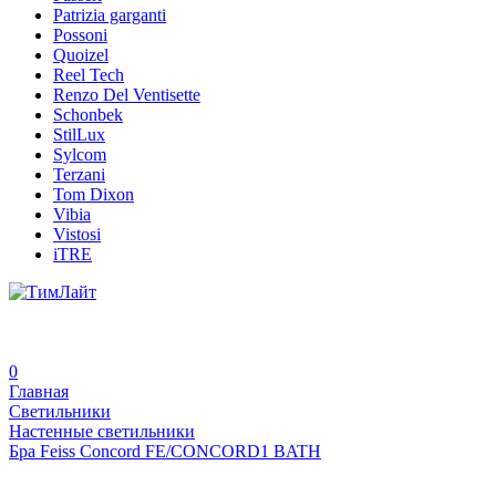
Patrizia garganti
Possoni
Quoizel
Reel Tech
Renzo Del Ventisette
Schonbek
StilLux
Sylcom
Terzani
Tom Dixon
Vibia
Vistosi
iTRE
0
Главная
Светильники
Настенные светильники
Бра Feiss Concord FE/CONCORD1 BATH