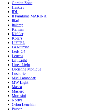
Garden Zone
Hinkley
IDL
Il Paralume MARINA
Ilfari
Italamp
Karman
Kichler
Kolarz
LIFTEL
La Murrina
Leds-C4
Leucos
Lift Light
Linea Light
Lucienne Monique
Lustrarte
MM Lampadari
MW-Light
Masca
Masiero
Morosini
Norlys
Orion Leuchten
Passeri