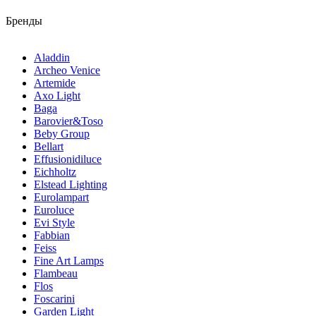
Бренды
Aladdin
Archeo Venice
Artemide
Axo Light
Baga
Barovier&Toso
Beby Group
Bellart
Effusionidiluce
Eichholtz
Elstead Lighting
Eurolampart
Euroluce
Evi Style
Fabbian
Feiss
Fine Art Lamps
Flambeau
Flos
Foscarini
Garden Light