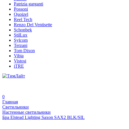
Patrizia garganti
Possoni
Quoizel
Reel Tech
Renzo Del Ventisette
Schonbek
StilLux
Sylcom
Terzani
Tom Dixon
Vibia
Vistosi
iTRE
0
Главная
Светильники
Настенные светильники
Бра Elstead Lighting Saxon SAX2 BLK/SIL