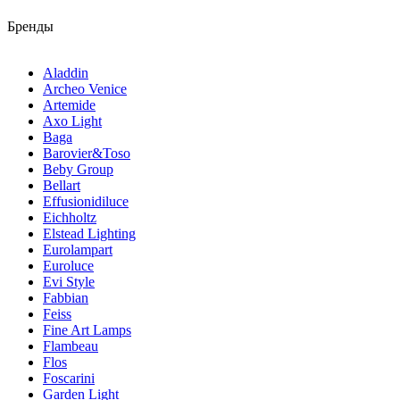
Бренды
Aladdin
Archeo Venice
Artemide
Axo Light
Baga
Barovier&Toso
Beby Group
Bellart
Effusionidiluce
Eichholtz
Elstead Lighting
Eurolampart
Euroluce
Evi Style
Fabbian
Feiss
Fine Art Lamps
Flambeau
Flos
Foscarini
Garden Light