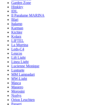
Garden Zone
Hinkley
IDL
Il Paralume MARINA
Ilfari
Italamp
Karman
Kichler
Kolarz
LIFTEL
La Murrina
Leds-C4
Leucos
Lift Light
Linea Light
Lucienne Monique
Lustrarte
MM Lampadari
MW-Light
Masca
Masiero
Morosini
Norlys
Orion Leuchten
Passeri