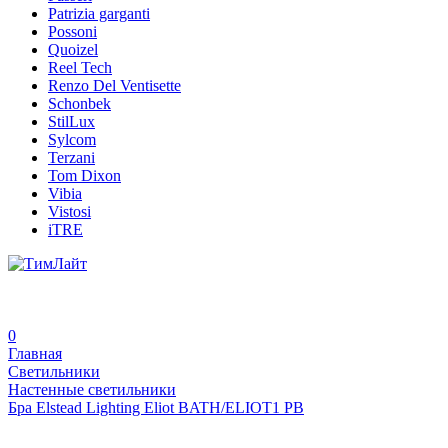
Patrizia garganti
Possoni
Quoizel
Reel Tech
Renzo Del Ventisette
Schonbek
StilLux
Sylcom
Terzani
Tom Dixon
Vibia
Vistosi
iTRE
0
Главная
Светильники
Настенные светильники
Бра Elstead Lighting Eliot BATH/ELIOT1 PB