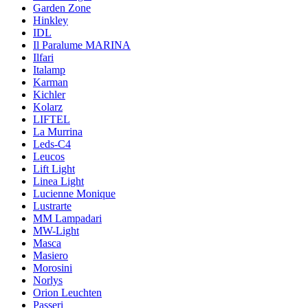
Garden Zone
Hinkley
IDL
Il Paralume MARINA
Ilfari
Italamp
Karman
Kichler
Kolarz
LIFTEL
La Murrina
Leds-C4
Leucos
Lift Light
Linea Light
Lucienne Monique
Lustrarte
MM Lampadari
MW-Light
Masca
Masiero
Morosini
Norlys
Orion Leuchten
Passeri