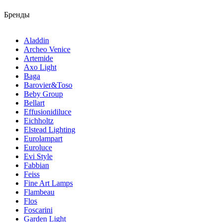
Бренды
Aladdin
Archeo Venice
Artemide
Axo Light
Baga
Barovier&Toso
Beby Group
Bellart
Effusionidiluce
Eichholtz
Elstead Lighting
Eurolampart
Euroluce
Evi Style
Fabbian
Feiss
Fine Art Lamps
Flambeau
Flos
Foscarini
Garden Light