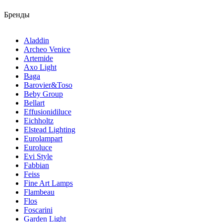
Бренды
Aladdin
Archeo Venice
Artemide
Axo Light
Baga
Barovier&Toso
Beby Group
Bellart
Effusionidiluce
Eichholtz
Elstead Lighting
Eurolampart
Euroluce
Evi Style
Fabbian
Feiss
Fine Art Lamps
Flambeau
Flos
Foscarini
Garden Light