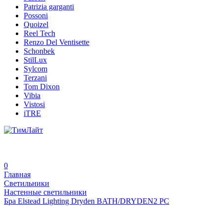
Patrizia garganti
Possoni
Quoizel
Reel Tech
Renzo Del Ventisette
Schonbek
StilLux
Sylcom
Terzani
Tom Dixon
Vibia
Vistosi
iTRE
0
Главная
Светильники
Настенные светильники
Бра Elstead Lighting Dryden BATH/DRYDEN2 PC