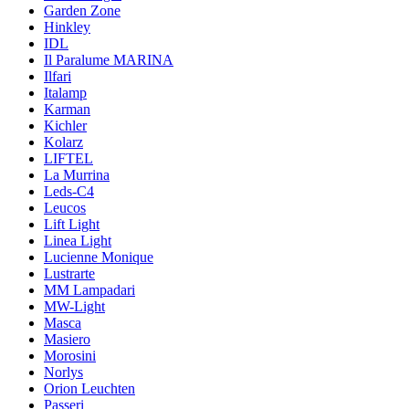
Garden Zone
Hinkley
IDL
Il Paralume MARINA
Ilfari
Italamp
Karman
Kichler
Kolarz
LIFTEL
La Murrina
Leds-C4
Leucos
Lift Light
Linea Light
Lucienne Monique
Lustrarte
MM Lampadari
MW-Light
Masca
Masiero
Morosini
Norlys
Orion Leuchten
Passeri