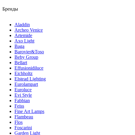
Бренды
Aladdin
Archeo Venice
Artemide
Axo Light
Baga
Barovier&Toso
Beby Group
Bellart
Effusionidiluce
Eichholtz
Elstead Lighting
Eurolampart
Euroluce
Evi Style
Fabbian
Feiss
Fine Art Lamps
Flambeau
Flos
Foscarini
Garden Light