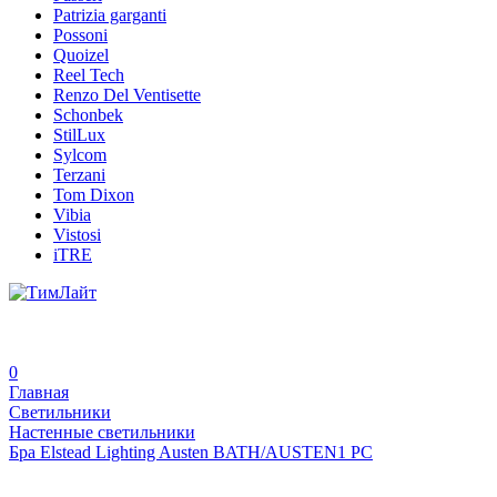
Patrizia garganti
Possoni
Quoizel
Reel Tech
Renzo Del Ventisette
Schonbek
StilLux
Sylcom
Terzani
Tom Dixon
Vibia
Vistosi
iTRE
0
Главная
Светильники
Настенные светильники
Бра Elstead Lighting Austen BATH/AUSTEN1 PC