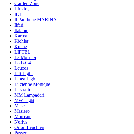
Garden Zone
Hinkley
IDL
Il Paralume MARINA
Ilfari
Italamp
Karman
Kichler
Kolarz
LIFTEL
La Murrina
Leds-C4
Leucos
Lift Light
Linea Light
Lucienne Monique
Lustrarte
MM Lampadari
MW-Light
Masca
Masiero
Morosini
Norlys
Orion Leuchten
Passeri