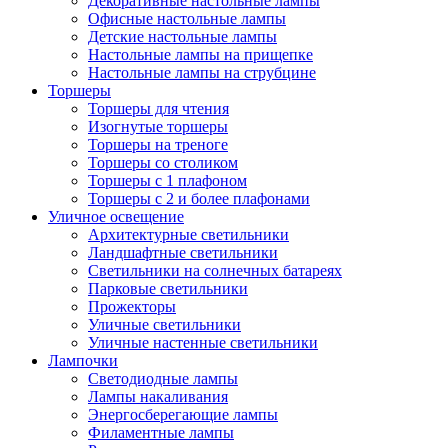
Декоративные настольные лампы
Офисные настольные лампы
Детские настольные лампы
Настольные лампы на прищепке
Настольные лампы на струбцине
Торшеры
Торшеры для чтения
Изогнутые торшеры
Торшеры на треноге
Торшеры со столиком
Торшеры с 1 плафоном
Торшеры с 2 и более плафонами
Уличное освещение
Архитектурные светильники
Ландшафтные светильники
Светильники на солнечных батареях
Парковые светильники
Прожекторы
Уличные светильники
Уличные настенные светильники
Лампочки
Светодиодные лампы
Лампы накаливания
Энергосберегающие лампы
Филаментные лампы