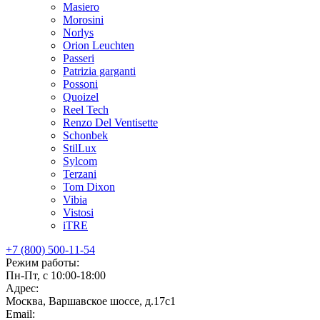
Masiero
Morosini
Norlys
Orion Leuchten
Passeri
Patrizia garganti
Possoni
Quoizel
Reel Tech
Renzo Del Ventisette
Schonbek
StilLux
Sylcom
Terzani
Tom Dixon
Vibia
Vistosi
iTRE
+7 (800) 500-11-54
Режим работы:
Пн-Пт, с 10:00-18:00
Адрес:
Москва, Варшавское шоссе, д.17c1
Email: