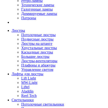
Ретро-лампы
Технические лампы
Галогенные лампы
Диммируемые лампы
Патроны
Люстры
Потолочные люстры
Подвесные люстры
Люстры на штанге
Хрустальные люстры
Каскадные люстры
Большие люстры
Люстры-вентиляторы
Плафоны и абажуры
Управление светом
Лифты для люстры
Lift Light
MW-Light
Liftel
Aladdin
Reel Tech
Светильники
Потолочные светильники