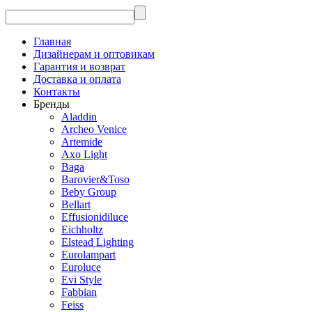
Главная
Дизайнерам и оптовикам
Гарантия и возврат
Доставка и оплата
Контакты
Бренды
Aladdin
Archeo Venice
Artemide
Axo Light
Baga
Barovier&Toso
Beby Group
Bellart
Effusionidiluce
Eichholtz
Elstead Lighting
Eurolampart
Euroluce
Evi Style
Fabbian
Feiss