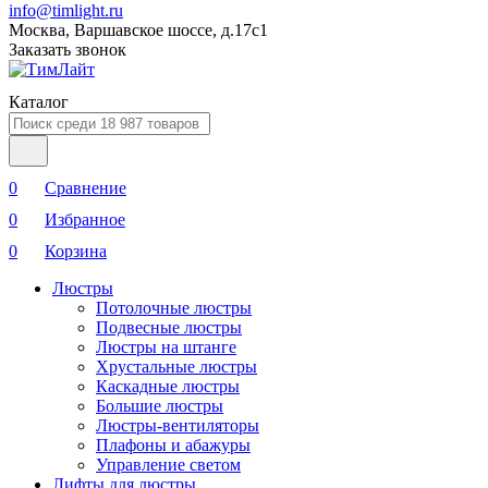
info@timlight.ru
Москва, Варшавское шоссе, д.17c1
Заказать звонок
Каталог
0
Сравнение
0
Избранное
0
Корзина
Люстры
Потолочные люстры
Подвесные люстры
Люстры на штанге
Хрустальные люстры
Каскадные люстры
Большие люстры
Люстры-вентиляторы
Плафоны и абажуры
Управление светом
Лифты для люстры