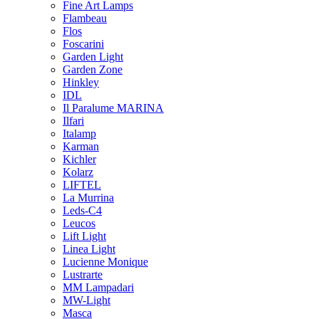
Fine Art Lamps
Flambeau
Flos
Foscarini
Garden Light
Garden Zone
Hinkley
IDL
Il Paralume MARINA
Ilfari
Italamp
Karman
Kichler
Kolarz
LIFTEL
La Murrina
Leds-C4
Leucos
Lift Light
Linea Light
Lucienne Monique
Lustrarte
MM Lampadari
MW-Light
Masca