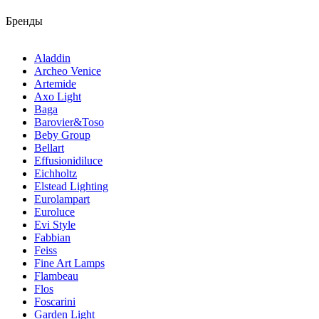
Бренды
Aladdin
Archeo Venice
Artemide
Axo Light
Baga
Barovier&Toso
Beby Group
Bellart
Effusionidiluce
Eichholtz
Elstead Lighting
Eurolampart
Euroluce
Evi Style
Fabbian
Feiss
Fine Art Lamps
Flambeau
Flos
Foscarini
Garden Light