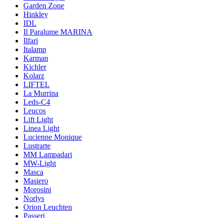
Garden Zone
Hinkley
IDL
Il Paralume MARINA
Ilfari
Italamp
Karman
Kichler
Kolarz
LIFTEL
La Murrina
Leds-C4
Leucos
Lift Light
Linea Light
Lucienne Monique
Lustrarte
MM Lampadari
MW-Light
Masca
Masiero
Morosini
Norlys
Orion Leuchten
Passeri