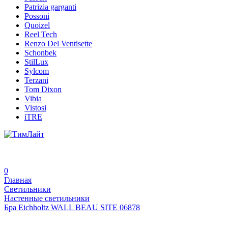
Patrizia garganti
Possoni
Quoizel
Reel Tech
Renzo Del Ventisette
Schonbek
StilLux
Sylcom
Terzani
Tom Dixon
Vibia
Vistosi
iTRE
0
Главная
Светильники
Настенные светильники
Бра Eichholtz WALL BEAU SITE 06878