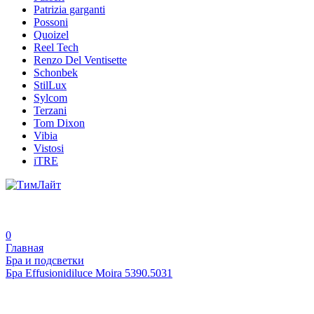
Patrizia garganti
Possoni
Quoizel
Reel Tech
Renzo Del Ventisette
Schonbek
StilLux
Sylcom
Terzani
Tom Dixon
Vibia
Vistosi
iTRE
0
Главная
Бра и подсветки
Бра Effusionidiluce Moira 5390.5031