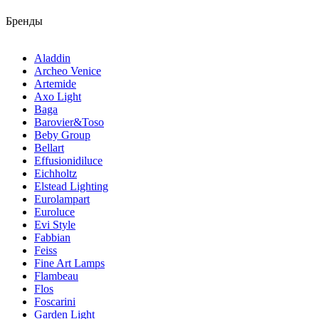
Бренды
Aladdin
Archeo Venice
Artemide
Axo Light
Baga
Barovier&Toso
Beby Group
Bellart
Effusionidiluce
Eichholtz
Elstead Lighting
Eurolampart
Euroluce
Evi Style
Fabbian
Feiss
Fine Art Lamps
Flambeau
Flos
Foscarini
Garden Light