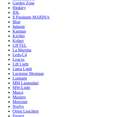
Garden Zone
Hinkley
IDL
Il Paralume MARINA
Ilfari
Italamp
Karman
Kichler
Kolarz
LIFTEL
La Murrina
Leds-C4
Leucos
Lift Light
Linea Light
Lucienne Monique
Lustrarte
MM Lampadari
MW-Light
Masca
Masiero
Morosini
Norlys
Orion Leuchten
Passeri